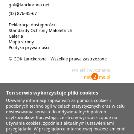
gok@lanckorona.net
(33) 876-35-67
Deklaracja dostępności
Standardy Ochrony Małoletnich
Galeria
Mapa strony
Polityka prywatności
© GOK Lanckorona - Wszelkie prawa zastrzeżone
Projekt i wykonanie
2
net
me.pl
Ten serwis wykorzystuje pliki cookies
Używamy informacji zapisanych za pomocą cookies i
Informujmy, że Administratorem Danych Osobowych jest Gminny
Ośrodek Kultury w Lanckoronie z siedzibą przy ul. Krakowska 8, 34-143
podobnych technologii w celach statystycznych oraz w celu
Lanckorona, tel.33 876 35 67. Funkcję inspektora ochrony danych
dostosowania serwisu do indywidualnych potrzeb
osobowych pełni Pani Marta Niestrawska-Dróżdż, z którą można się
użytkowników. Korzystając ze strony wyrażasz zgodę na
kontaktować poprzez email: gok@lanckorona.net Przesyłane dane
używanie cookies, zgodnie z aktualnymi ustawieniami
osobowe będą przetwarzane wyłącznie w celu prowadzenia
korespondencji. Każda osoba przesyłając wiadomość zawierającą jej dane
przeglądarki. W przeglądarce internetowej możesz zmienić
osobowe drogą elektroniczną ma prawo dostępu do tych danych, żądania