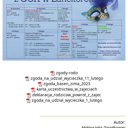
zgody-rodo
zgoda_na_udzial_wycieczka_11_lutego
zgoda_basen_zima_2023
karta_uczestnictwa_w_zajeciach
deklaracja_rodzicow_powrot_z_zajec
zgoda_na_udzial_wycieczka_1_lutego
Autor:
Małgorzata Dziadkowiec