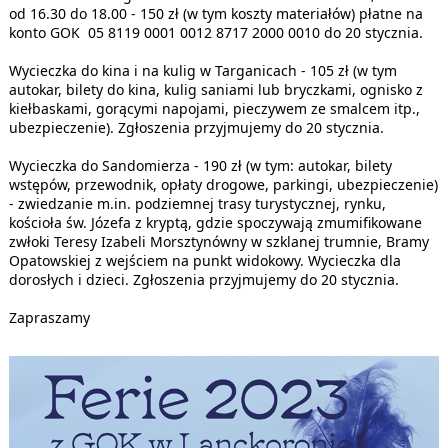
od 16.30 do 18.00 - 150 zł (w tym koszty materiałów) płatne na
konto GOK 05 8119 0001 0012 8717 2000 0010 do 20 stycznia.
Wycieczka do kina i na kulig w Targanicach - 105 zł (w tym
autokar, bilety do kina, kulig saniami lub bryczkami, ognisko z
kiełbaskami, gorącymi napojami, pieczywem ze smalcem itp.,
ubezpieczenie). Zgłoszenia przyjmujemy do 20 stycznia.
Wycieczka do Sandomierza - 190 zł (w tym: autokar, bilety
wstępów, przewodnik, opłaty drogowe, parkingi, ubezpieczenie)
- zwiedzanie m.in. podziemnej trasy turystycznej, rynku,
kościoła św. Józefa z kryptą, gdzie spoczywają zmumifikowane
zwłoki Teresy Izabeli Morsztynówny w szklanej trumnie, Bramy
Opatowskiej z wejściem na punkt widokowy. Wycieczka dla
dorosłych i dzieci. Zgłoszenia przyjmujemy do 20 stycznia.
Zapraszamy