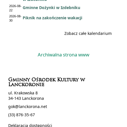
2026-08-
Gminne Dożynki w Izdebniku
22
2026-08-
Piknik na zakończenie wakacji
30
Zobacz całe kalendarium
Archiwalna strona www
Gminny Ośrodek Kultury w
Lanckoronie
ul. Krakowska 8
34-143 Lanckorona
gok@lanckorona.net
(33) 876-35-67
Deklaracja dostępności