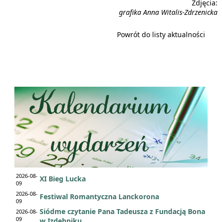
Zdjęcia:
grafika Anna Witalis-Zdrzenicka
Powrót do listy aktualności
2026-08-
XI Bieg Lucka
09
2026-08-
Festiwal Romantyczna Lanckorona
09
Siódme czytanie Pana Tadeusza z Fundacją Bona
2026-08-
09
w Izdebniku