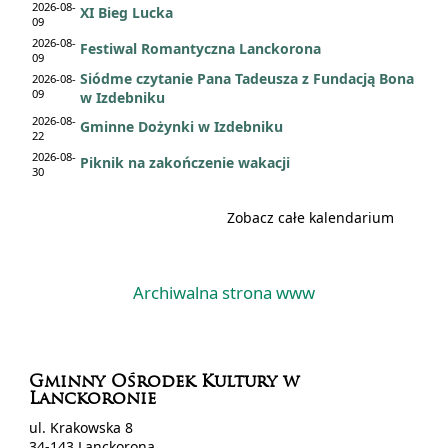
2026-08-
XI Bieg Lucka
09
2026-08-
Festiwal Romantyczna Lanckorona
09
Siódme czytanie Pana Tadeusza z Fundacją Bona
2026-08-
09
w Izdebniku
2026-08-
Gminne Dożynki w Izdebniku
22
2026-08-
Piknik na zakończenie wakacji
30
Zobacz całe kalendarium
Archiwalna strona www
Gminny Ośrodek Kultury w
Lanckoronie
ul. Krakowska 8
34-143 Lanckorona