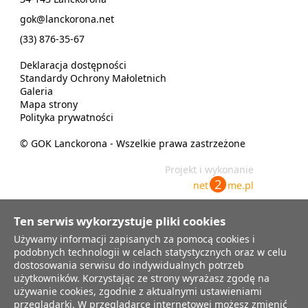
gok@lanckorona.net
(33) 876-35-67
Deklaracja dostępności
Standardy Ochrony Małoletnich
Galeria
Mapa strony
Polityka prywatności
© GOK Lanckorona - Wszelkie prawa zastrzeżone
Projekt i wykonanie
2
net
me.pl
Ten serwis wykorzystuje pliki cookies
Używamy informacji zapisanych za pomocą cookies i
Informujmy, że Administratorem Danych Osobowych jest Gminny
Ośrodek Kultury w Lanckoronie z siedzibą przy ul. Krakowska 8, 34-143
podobnych technologii w celach statystycznych oraz w celu
Lanckorona, tel.33 876 35 67. Funkcję inspektora ochrony danych
dostosowania serwisu do indywidualnych potrzeb
osobowych pełni Pani Marta Niestrawska-Dróżdż, z którą można się
użytkowników. Korzystając ze strony wyrażasz zgodę na
kontaktować poprzez email: gok@lanckorona.net Przesyłane dane
używanie cookies, zgodnie z aktualnymi ustawieniami
osobowe będą przetwarzane wyłącznie w celu prowadzenia
korespondencji. Każda osoba przesyłając wiadomość zawierającą jej dane
przeglądarki. W przeglądarce internetowej możesz zmienić